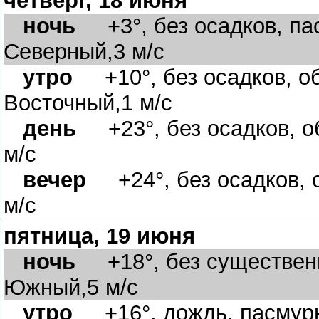
четверг, 18 июня
ночь
+3°, без осадков, пас
Северный,3 м/с
утро
+10°, без осадков, об
Восточный,1 м/с
день
+23°, без осадков, о
м/с
вечер
+24°, без осадков, 
м/с
пятница, 19 июня
ночь
+18°, без существенн
Южный,5 м/с
утро
+16°, дождь, пасмурн