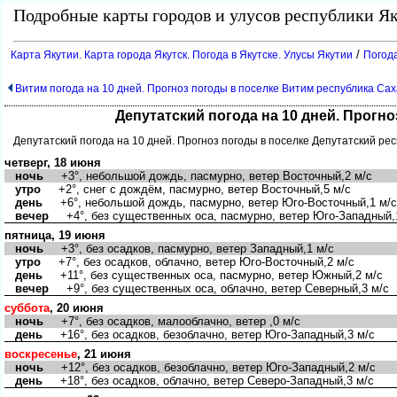
Подробные карты городов и улусов республики Як
/
Карта Якутии. Карта города Якутск. Погода в Якутске. Улусы Якутии
Погода
Витим погода на 10 дней. Прогноз погоды в поселке Витим республика Сах
Депутатский погода на 10 дней. Прогн
Депутатский погода на 10 дней. Прогноз погоды в поселке Депутатский ре
четверг, 18 июня
ночь
+3°, небольшой дождь, пасмурно, ветер Восточный,2 м/с
утро
+2°, снег с дождём, пасмурно, ветер Восточный,5 м/с
день
+6°, небольшой дождь, пасмурно, ветер Юго-Восточный,1 м/с
вечер
+4°, без существенных оса, пасмурно, ветер Юго-Западный,
пятница, 19 июня
ночь
+3°, без осадков, пасмурно, ветер Западный,1 м/с
утро
+7°, без осадков, облачно, ветер Юго-Восточный,2 м/с
день
+11°, без существенных оса, пасмурно, ветер Южный,2 м/с
вечер
+9°, без существенных оса, облачно, ветер Северный,3 м/с
суббота
, 20 июня
ночь
+7°, без осадков, малооблачно, ветер ,0 м/с
день
+16°, без осадков, безоблачно, ветер Юго-Западный,3 м/с
воскресенье
, 21 июня
ночь
+12°, без осадков, безоблачно, ветер Юго-Западный,2 м/с
день
+18°, без осадков, облачно, ветер Северо-Западный,3 м/с