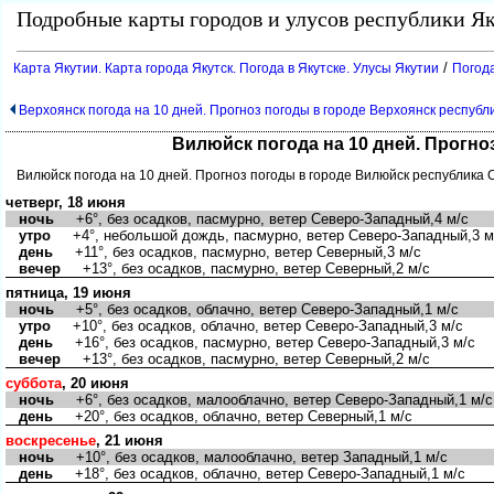
Подробные карты городов и улусов республики Як
/
Карта Якутии. Карта города Якутск. Погода в Якутске. Улусы Якутии
Погода
Верхоянск погода на 10 дней. Прогноз погоды в городе Верхоянск республ
Вилюйск погода на 10 дней. Прогно
Вилюйск погода на 10 дней. Прогноз погоды в городе Вилюйск республика 
четверг, 18 июня
ночь
+6°, без осадков, пасмурно, ветер Северо-Западный,4 м/с
утро
+4°, небольшой дождь, пасмурно, ветер Северо-Западный,3 м
день
+11°, без осадков, пасмурно, ветер Северный,3 м/с
вечер
+13°, без осадков, пасмурно, ветер Северный,2 м/с
пятница, 19 июня
ночь
+5°, без осадков, облачно, ветер Северо-Западный,1 м/с
утро
+10°, без осадков, облачно, ветер Северо-Западный,3 м/с
день
+16°, без осадков, пасмурно, ветер Северо-Западный,3 м/с
вечер
+13°, без осадков, пасмурно, ветер Северный,2 м/с
суббота
, 20 июня
ночь
+6°, без осадков, малооблачно, ветер Северо-Западный,1 м/с
день
+20°, без осадков, облачно, ветер Северный,1 м/с
воскресенье
, 21 июня
ночь
+10°, без осадков, малооблачно, ветер Западный,1 м/с
день
+18°, без осадков, облачно, ветер Северо-Западный,1 м/с